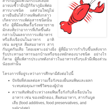
สารก่อภูมิแพ้ในกระแสเลือด
อาจบ่งชี้้ว่ามีปฏิกิริยาภูมิแพ้ต่อ
สารบางชนิด แต่ส่วนใหญ่ไม่
อาจยืนยันได้ว่าลมพิษดังกล่าว
เกิดจากการแพ้ต่อสารชนิดนั้น
จริง ผู้ที่มีลมพิษเรื้อรังหลายราย
มักสงสัยว่าอาการที่เกิดขึ้นดัง
กล่าวเป็นผลจากการแพ้อาหาร
หรือสิ่งเจือปนในอาหาร อาทิ
เช่น ผงชูรส สีผสมอาหาร สาร
กันบูดกันเสีย โดยเฉพาะอย่างยิ่ง ผู้ที่มีอาการกำเริบขึ้นหลังจาก
รับประทานอาหารนอกบ้านหรือของหมักดองบางชนิด อย่างไร
ก็ตาม ผู้ที่แพ้สารประเภทดังกล่าวในอาหารจริงๆแล้วมีเพียงส่วน
น้อยเท่านั้น
โครงการที่อยู่ระหว่างการศึกษามีดังต่อไปนี้
ปัจจัยที่ส่งผลต่อความเรื้อรังของผื่นลมพิษและผลก
ระทบต่อคุณภาพชีวิตของผู้ป่วย
ความสัมพันธ์ระหว่างลมพิษเรื้อรังกับสิ่งเจือปนใน
อาหาร เช่น ของหมักดอง, สีผสมอาหาร, สารกันบูด
เสีย (food additives, food preservatives, and
salicylate)